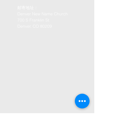
邮寄地址：
Denver New Name Church
700 S Franklin St
Denver, CO 80209