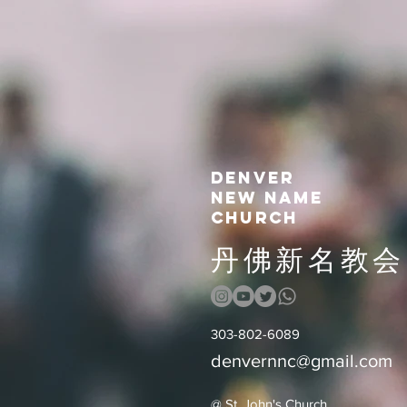
denver
new name
church
丹佛新名教会​
303-802-6089
denvernnc@gmail.com
@ St. John's Church