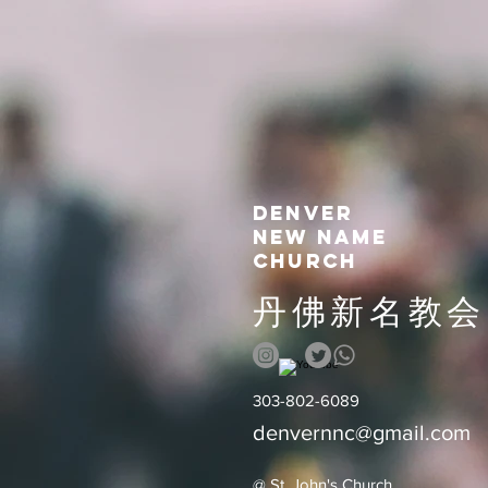
denver
new name
church
丹佛新名教会​
303-802-6089
denvernnc@gmail.com
@ St. John's Church